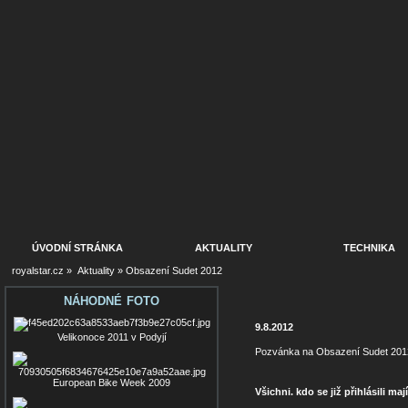
ÚVODNÍ STRÁNKA
AKTUALITY
TECHNIKA
royalstar.cz
»
Aktuality
»
Obsazení Sudet 2012
NÁHODNÉ FOTO
9.8.2012
Velikonoce 2011 v Podyjí
Pozvánka na Obsazení Sudet 201
European Bike Week 2009
Všichni. kdo se již přihlásili ma