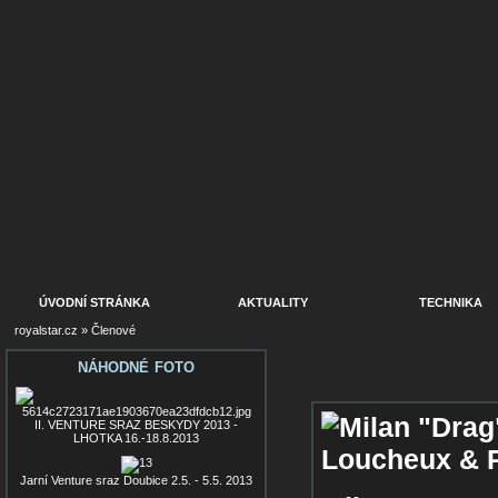
ÚVODNÍ STRÁNKA
AKTUALITY
TECHNIKA
royalstar.cz
»
Členové
NÁHODNÉ FOTO
II. VENTURE SRAZ BESKYDY 2013 -
LHOTKA 16.-18.8.2013
Jarní Venture sraz Doubice 2.5. - 5.5. 2013