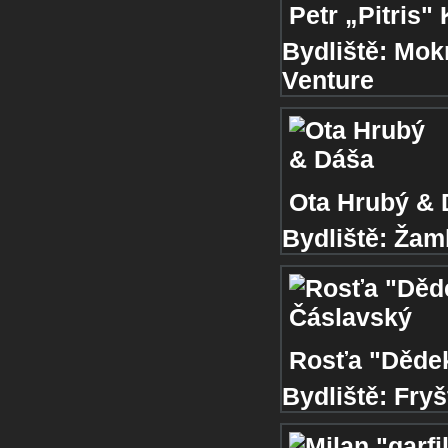
Petr „Pitris
Bydliště:
Mok
Venture
Ota Hrubý & 
Bydliště:
Žam
Rosťa "Děde
Bydliště:
Fryš