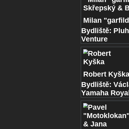
Milan "garfi
Bydliště:
Pluh
Venture
Robert Kyšk
Bydliště:
Václ
Yamaha Royal