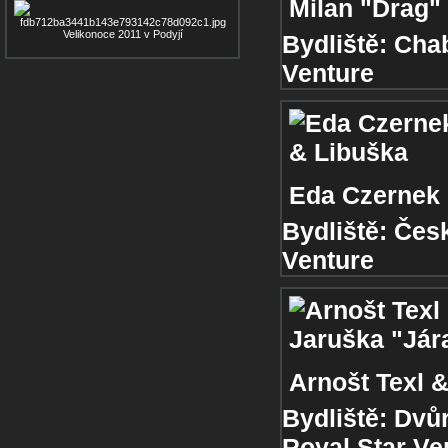
Milan "Drag"
Velikonoce 2011 v Podyjí
Bydliště:
Cha
Venture
Eda Czernek 
Bydliště:
Česk
Venture
Arnošt Texl 
Bydliště:
Dvůr
Royal Star Ve