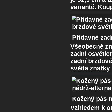
variantě. Koupi
Přídavné zad
Všeobecně zná
zadní osvětle
zadní brzdové 
světla znařky 
Kožený pás na
Vzhledem k o