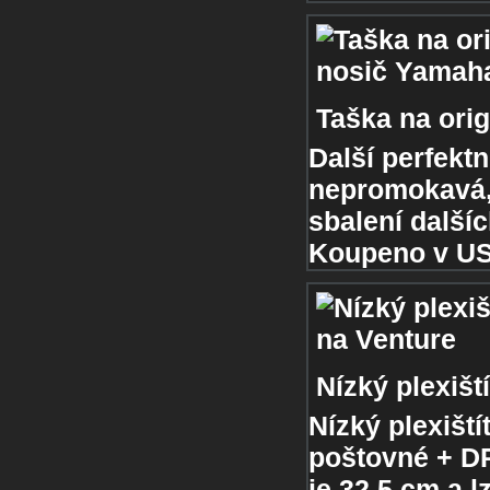
Taška na ori
Další perfektn
nepromokavá,
sbalení dalšíc
Koupeno v USA
Nízký plexišt
Nízký plexiští
poštovné + DP
je 32,5 cm a l